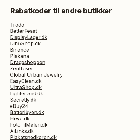
Rabatkoder til andre butikker
Trodo
BetterFeast
DisplayLager.dk
Din6Shop.dk
Binance
Plakana
Drageshoppen
Zenffuser
Global Urban Jewelry
EasyClean.dk
UltraShop.dk
Lighterland.dk
Secretly.dk
eBuy24
Batteribyen.dk
Heyo.dk
FotoTilMaleri.dk
AiLinks.dk
Plakatsnedkeren.dk