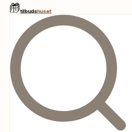
tilbuds
huset