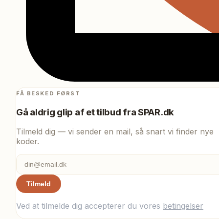
FÅ BESKED FØRST
Gå aldrig glip af et tilbud fra
SPAR.dk
Tilmeld dig — vi sender en mail, så snart vi finder nye
koder.
Tilmeld
Ved at tilmelde dig accepterer du vores
betingelser