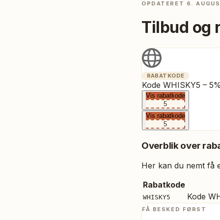
OPDATERET
6. AUGU
Tilbud og 
RABATKODE
Kode WHISKY5 – 5% 
Vis rabatkode
5
Vis rabatkode
5
Overblik over raba
Her kan du nemt få et
Rabatkode
Kode WH
WHISKY5
FÅ BESKED FØRST