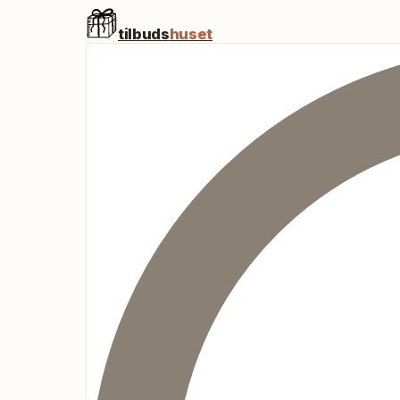
tilbuds
huset