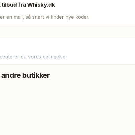
t tilbud fra
Whisky.dk
er en mail, så snart vi finder nye koder.
ccepterer du vores
betingelser
 andre butikker