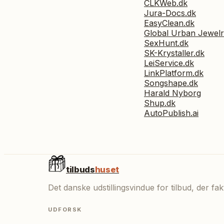
CLKWeb.dk
Jura-Docs.dk
EasyClean.dk
Global Urban Jewel
SexHunt.dk
SK-Krystaller.dk
LeiService.dk
LinkPlatform.dk
Songshape.dk
Harald Nyborg
Shup.dk
AutoPublish.ai
tilbuds
huset
Det danske udstillingsvindue for tilbud, der f
UDFORSK