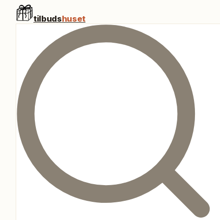
tilbuds
huset