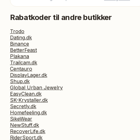
Rabatkoder til andre butikker
Trodo
Dating.dk
Binance
BetterFeast
Plakana
Trailcam.dk
Centauro
DisplayLager.dk
Shup.dk
Global Urban Jewelry
EasyClean.dk
SK-Krystaller.dk
Secretly.dk
Homefeeling.dk
SikeWear
NewStuff.dk
RecoverLife.dk
RiderSport.dk