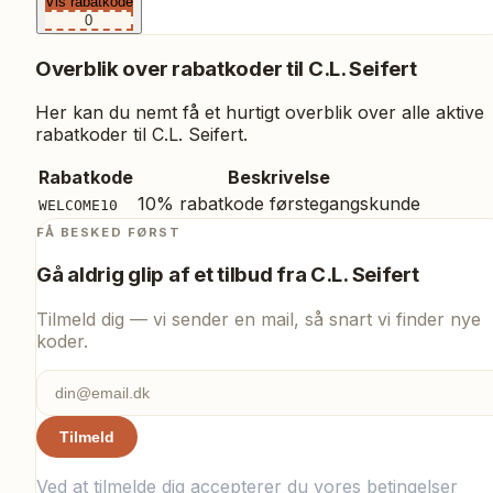
Vis rabatkode
0
Overblik over rabatkoder til
C.L. Seifert
Her kan du nemt få et hurtigt overblik over alle aktive
rabatkoder til
C.L. Seifert
.
Rabatkode
Beskrivelse
10% rabatkode førstegangskunde
WELCOME10
FÅ BESKED FØRST
Gå aldrig glip af et tilbud fra
C.L. Seifert
Tilmeld dig — vi sender en mail, så snart vi finder nye
koder.
Tilmeld
Ved at tilmelde dig accepterer du vores
betingelser