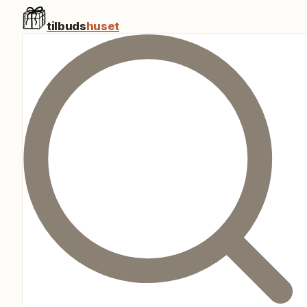
tilbuds
huset