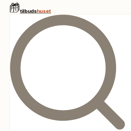
tilbuds
huset