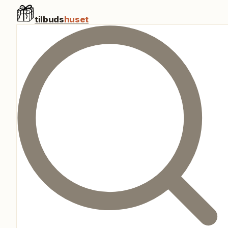
tilbuds
huset