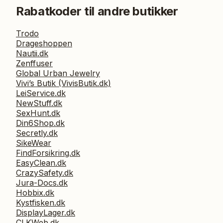
Rabatkoder til andre butikker
Trodo
Drageshoppen
Nautii.dk
Zenffuser
Global Urban Jewelry
Vivi’s Butik (VivisButik.dk)
LeiService.dk
NewStuff.dk
SexHunt.dk
Din6Shop.dk
Secretly.dk
SikeWear
FindForsikring.dk
EasyClean.dk
CrazySafety.dk
Jura-Docs.dk
Hobbix.dk
Kystfisken.dk
DisplayLager.dk
CLKWeb.dk