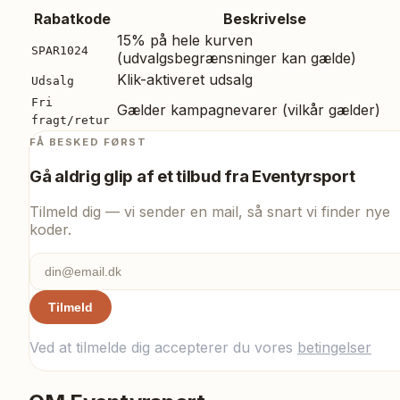
Rabatkode
Beskrivelse
15% på hele kurven
SPAR1024
(udvalgsbegrænsninger kan gælde)
Klik-aktiveret udsalg
Udsalg
Fri
Gælder kampagnevarer (vilkår gælder)
fragt/retur
FÅ BESKED FØRST
Gå aldrig glip af et tilbud fra
Eventyrsport
Tilmeld dig — vi sender en mail, så snart vi finder nye
koder.
Tilmeld
Ved at tilmelde dig accepterer du vores
betingelser