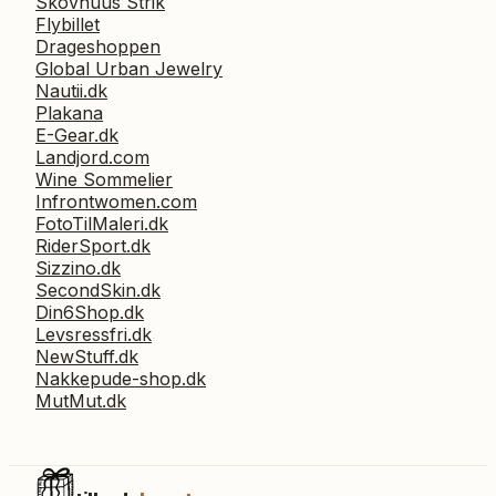
Skovhuus Strik
Flybillet
Drageshoppen
Global Urban Jewelry
Nautii.dk
Plakana
E-Gear.dk
Landjord.com
Wine Sommelier
Infrontwomen.com
FotoTilMaleri.dk
RiderSport.dk
Sizzino.dk
SecondSkin.dk
Din6Shop.dk
Levsressfri.dk
NewStuff.dk
Nakkepude-shop.dk
MutMut.dk