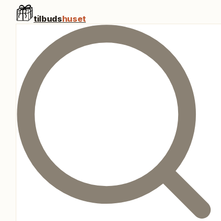
tilbuds
huset