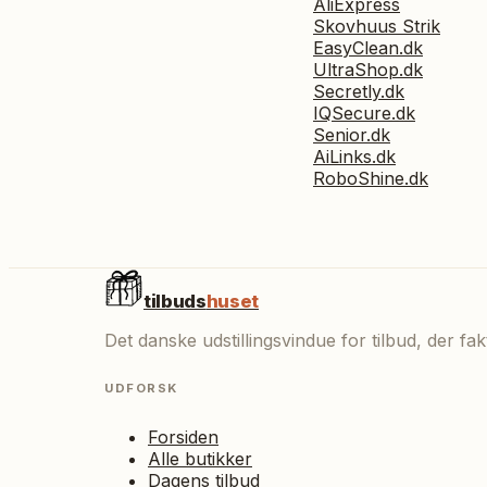
AliExpress
Skovhuus Strik
EasyClean.dk
UltraShop.dk
Secretly.dk
IQSecure.dk
Senior.dk
AiLinks.dk
RoboShine.dk
tilbuds
huset
Det danske udstillingsvindue for tilbud, der f
UDFORSK
Forsiden
Alle butikker
Dagens tilbud