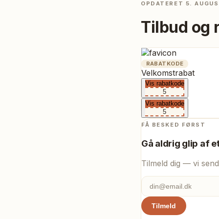
OPDATERET
5. AUGUS
Tilbud og 
RABATKODE
Velkomstrabat
Vis rabatkode
5
Vis rabatkode
5
FÅ BESKED FØRST
Gå aldrig glip af e
Tilmeld dig — vi send
Tilmeld