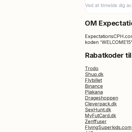
Ved at tilmelde dig a
OM
Expectat
ExpectationsCPH.com 
koden 'WELCOME15'
Rabatkoder til
Trodo
Shup.dk
Flybillet
Binance
Plakana
Drageshoppen
Cleverpack.dk
SexHunt.dk
MyFutCard.dk
Zenffuser
FlyingSuperkids.com