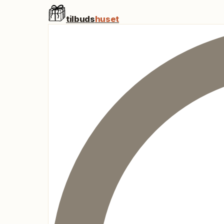
tilbuds
huset