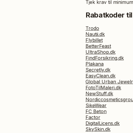
Tjek krav til minimum
Rabatkoder til
Trodo
Nautii.dk
Flybillet
BetterFeast
UltraShop.dk
FindForsikring.dk
Plakana
Secretly.dk
EasyClean.dk
Global Urban Jewel
FotoTilMaleri.dk
NewStuff.dk
Nordiccosmeticsgro
SikeWear
FC Beton
Factor
DigitalLicens.dk
SkySkin.dk