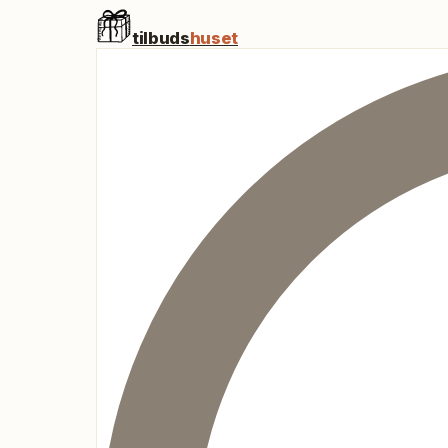
tilbuds
huset