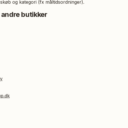
skøb og kategori (fx måltidsordninger).
 andre butikker
ry
up.dk