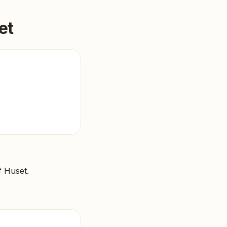
et
f Huset
.