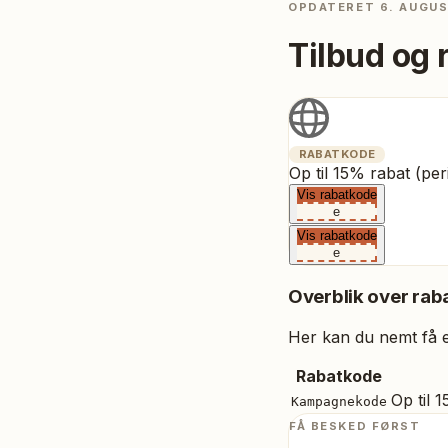
OPDATERET
6. AUGU
Tilbud og 
RABATKODE
Op til 15% rabat (p
Vis rabatkode
e
Vis rabatkode
e
Overblik over raba
Her kan du nemt få et
Rabatkode
Op til 
Kampagnekode
FÅ BESKED FØRST