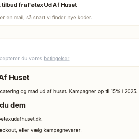
t tilbud fra
Føtex Ud Af Huset
er en mail, så snart vi finder nye koder.
ccepterer du vores
betingelser
Af Huset
catering og mad ud af huset. Kampagner op til 15% i 2025.
 du dem
oetexudafhuset.dk.
eckout, eller vælg kampagnevarer.