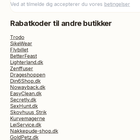
Ved at tilmelde dig accepterer du vores
betingelser
Rabatkoder til andre butikker
Trodo
SikeWear
Flybillet
BetterFeast
Lighterland.dk
Zenffuser
Drageshoppen
Din6Shop.dk
Nowayback.dk
EasyClean.dk
Secretly.dk
SexHunt.dk
Skovhuus Strik
Kurvemagerne
LeiService.dk
Nakkepude-shop.dk
GoldPetz.dk