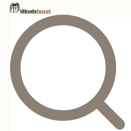
tilbuds
huset