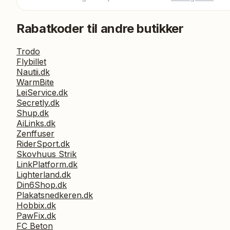
Rabatkoder til andre butikker
Trodo
Flybillet
Nautii.dk
WarmBite
LeiService.dk
Secretly.dk
Shup.dk
AiLinks.dk
Zenffuser
RiderSport.dk
Skovhuus Strik
LinkPlatform.dk
Lighterland.dk
Din6Shop.dk
Plakatsnedkeren.dk
Hobbix.dk
PawFix.dk
FC Beton