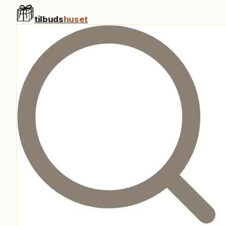
tilbuds
huset