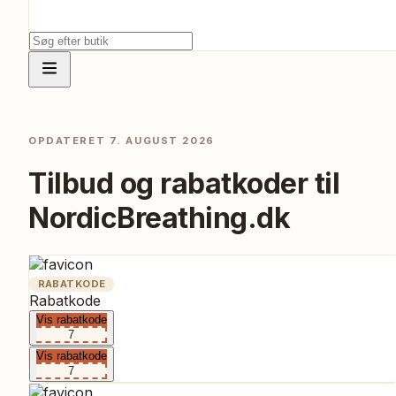
OPDATERET
7. AUGUST 2026
Tilbud og rabatkoder til
NordicBreathing.dk
RABATKODE
Rabatkode
Vis rabatkode
7
Vis rabatkode
7