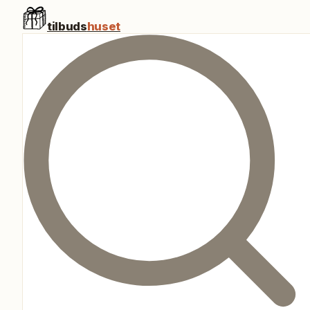
tilbuds
huset