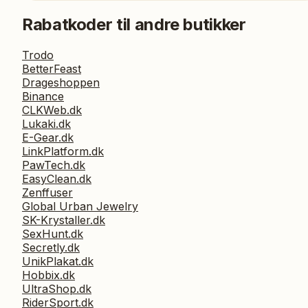
Rabatkoder til andre butikker
Trodo
BetterFeast
Drageshoppen
Binance
CLKWeb.dk
Lukaki.dk
E-Gear.dk
LinkPlatform.dk
PawTech.dk
EasyClean.dk
Zenffuser
Global Urban Jewelry
SK-Krystaller.dk
SexHunt.dk
Secretly.dk
UnikPlakat.dk
Hobbix.dk
UltraShop.dk
RiderSport.dk