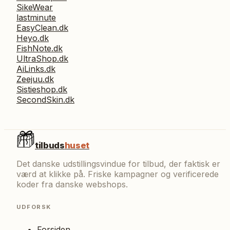
SikeWear
lastminute
EasyClean.dk
Heyo.dk
FishNote.dk
UltraShop.dk
AiLinks.dk
Zeejuu.dk
Sistieshop.dk
SecondSkin.dk
tilbuds
huset
Det danske udstillingsvindue for tilbud, der faktisk er
værd at klikke på. Friske kampagner og verificerede
koder fra danske webshops.
UDFORSK
Forsiden