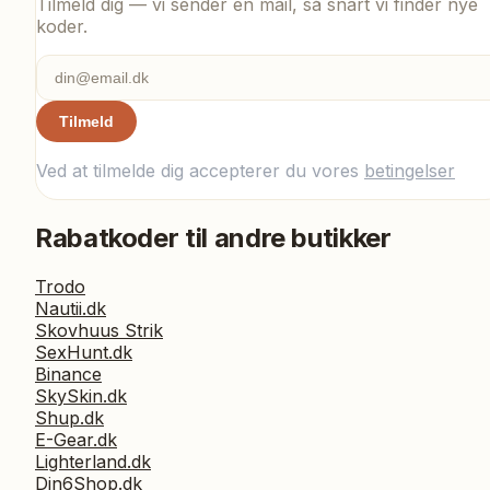
Tilmeld dig — vi sender en mail, så snart vi finder nye
koder.
Tilmeld
Ved at tilmelde dig accepterer du vores
betingelser
Rabatkoder til andre butikker
Trodo
Nautii.dk
Skovhuus Strik
SexHunt.dk
Binance
SkySkin.dk
Shup.dk
E-Gear.dk
Lighterland.dk
Din6Shop.dk