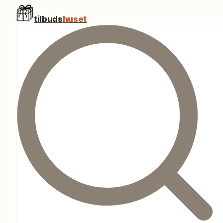
tilbuds
huset