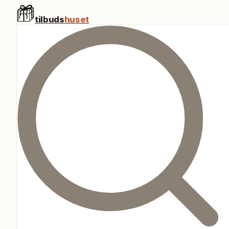
tilbuds
huset