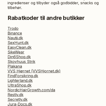
ingredienser og tilbyder også godbidder, snacks og
tilbehør.
Rabatkoder til andre butikker
Trodo
Binance
Nautii.dk
SexHunt.dk
EasyClean.dk
SikeWear
Din6Shop.dk
Skovhuus Strik
Plakana
VVS Hjørnet (VVSHjornet.dk)
FindForsikring.dk
Lighterland.dk
UltraShop.dk
NordicHairGrowth.com/da
Restly.dk
Secretly.dk
Jura-Docs.dk