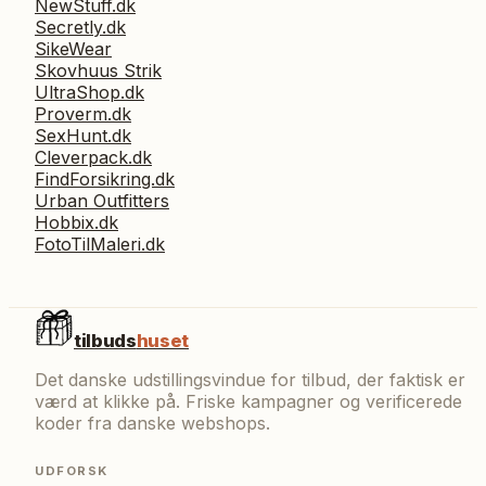
NewStuff.dk
Secretly.dk
SikeWear
Skovhuus Strik
UltraShop.dk
Proverm.dk
SexHunt.dk
Cleverpack.dk
FindForsikring.dk
Urban Outfitters
Hobbix.dk
FotoTilMaleri.dk
tilbuds
huset
Det danske udstillingsvindue for tilbud, der faktisk er
værd at klikke på. Friske kampagner og verificerede
koder fra danske webshops.
UDFORSK