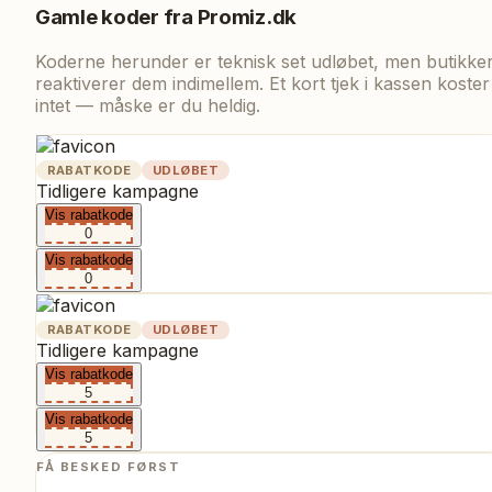
Gamle koder fra
Promiz.dk
Koderne herunder er teknisk set udløbet, men butikke
reaktiverer dem indimellem. Et kort tjek i kassen koster
intet — måske er du heldig.
RABATKODE
UDLØBET
Tidligere kampagne
Vis rabatkode
0
Vis rabatkode
0
RABATKODE
UDLØBET
Tidligere kampagne
Vis rabatkode
5
Vis rabatkode
5
FÅ BESKED FØRST