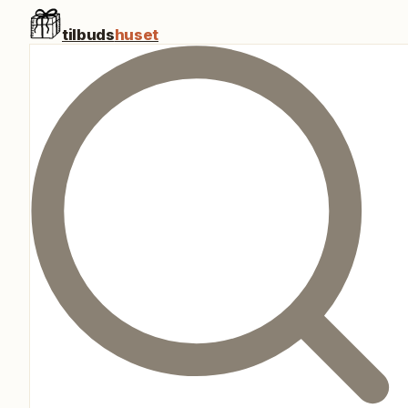
tilbuds
huset