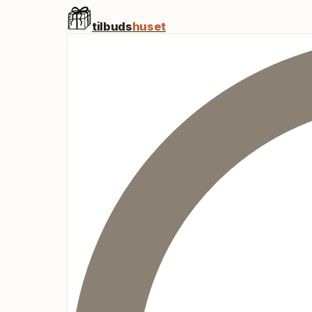
tilbuds
huset