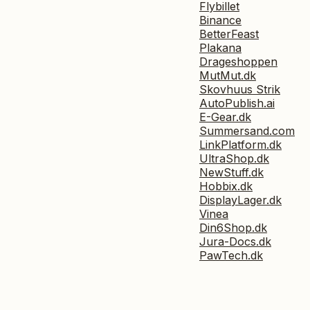
Flybillet
Binance
BetterFeast
Plakana
Drageshoppen
MutMut.dk
Skovhuus Strik
AutoPublish.ai
E-Gear.dk
Summersand.com
LinkPlatform.dk
UltraShop.dk
NewStuff.dk
Hobbix.dk
DisplayLager.dk
Vinea
Din6Shop.dk
Jura-Docs.dk
PawTech.dk