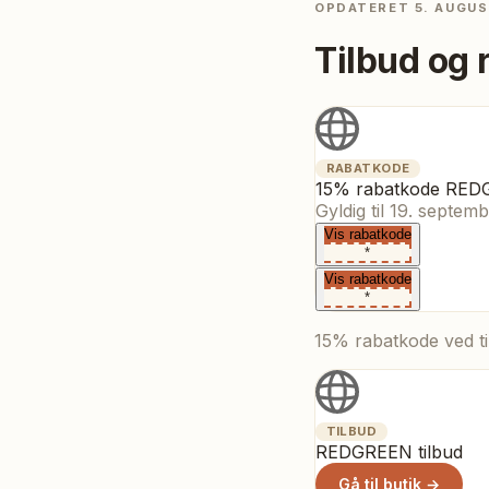
OPDATERET
5. AUGUS
Tilbud og 
RABATKODE
15% rabatkode RE
Gyldig til
19. septem
Vis rabatkode
*
Vis rabatkode
*
15% rabatkode ved ti
TILBUD
REDGREEN tilbud
Gå til butik →