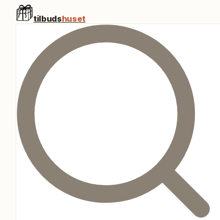
tilbuds
huset