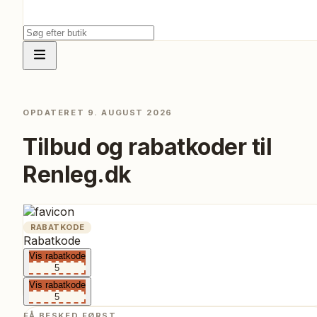
OPDATERET
9. AUGUST 2026
Tilbud og rabatkoder til
Renleg.dk
RABATKODE
Rabatkode
Vis rabatkode
5
Vis rabatkode
5
FÅ BESKED FØRST