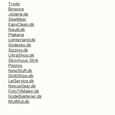
Trodo
Binance
Jislaine.de
SikeWear
EasyClean.dk
Nautii.dk
Plakana
Lighterland.dk
Godesko.dk
Sizzino.dk
UltraShop.dk
Skovhuus Strik
Pixizoo
NewStuff.dk
Din6Shop.dk
LeiService.dk
NexusGear.dk
FotoTilMaleri.dk
GodeBakterier.dk
MutMut.dk