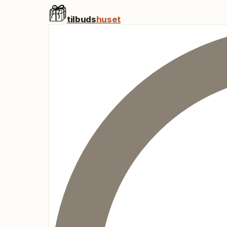
tilbuds
huset