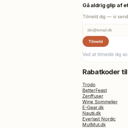
Gå aldrig glip af e
Tilmeld dig — vi send
Tilmeld
Ved at tilmelde dig a
Rabatkoder til
Trodo
BetterFeast
Zenffuser
Wine Sommelier
E-Gear.dk
Nautii.dk
Everlast Nordic
MutMut.dk