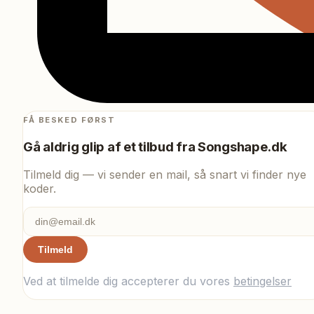
FÅ BESKED FØRST
Gå aldrig glip af et tilbud fra
Songshape.dk
Tilmeld dig — vi sender en mail, så snart vi finder nye
koder.
Tilmeld
Ved at tilmelde dig accepterer du vores
betingelser