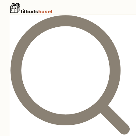
tilbuds
huset