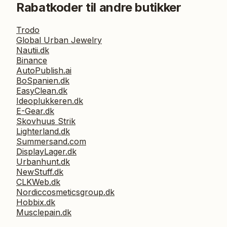
Rabatkoder til andre butikker
Trodo
Global Urban Jewelry
Nautii.dk
Binance
AutoPublish.ai
BoSpanien.dk
EasyClean.dk
Ideoplukkeren.dk
E-Gear.dk
Skovhuus Strik
Lighterland.dk
Summersand.com
DisplayLager.dk
Urbanhunt.dk
NewStuff.dk
CLKWeb.dk
Nordiccosmeticsgroup.dk
Hobbix.dk
Musclepain.dk