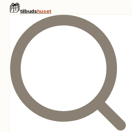
tilbuds
huset