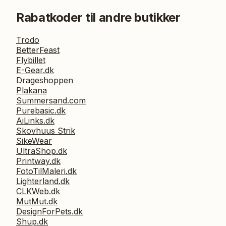
Rabatkoder til andre butikker
Trodo
BetterFeast
Flybillet
E-Gear.dk
Drageshoppen
Plakana
Summersand.com
Purebasic.dk
AiLinks.dk
Skovhuus Strik
SikeWear
UltraShop.dk
Printway.dk
FotoTilMaleri.dk
Lighterland.dk
CLKWeb.dk
MutMut.dk
DesignForPets.dk
Shup.dk