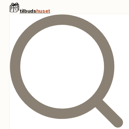
tilbuds
huset