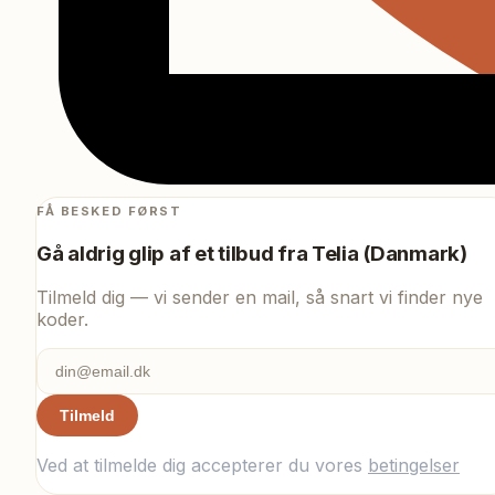
FÅ BESKED FØRST
Gå aldrig glip af et tilbud fra
Telia (Danmark)
Tilmeld dig — vi sender en mail, så snart vi finder nye
koder.
Tilmeld
Ved at tilmelde dig accepterer du vores
betingelser