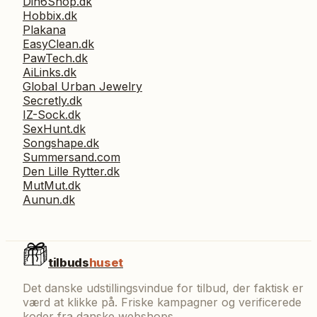
Din6Shop.dk
Hobbix.dk
Plakana
EasyClean.dk
PawTech.dk
AiLinks.dk
Global Urban Jewelry
Secretly.dk
IZ-Sock.dk
SexHunt.dk
Songshape.dk
Summersand.com
Den Lille Rytter.dk
MutMut.dk
Aunun.dk
tilbuds
huset
Det danske udstillingsvindue for tilbud, der faktisk er
værd at klikke på. Friske kampagner og verificerede
koder fra danske webshops.