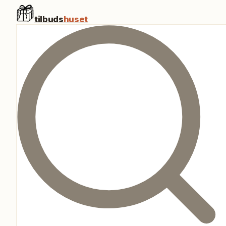
tilbuds
huset