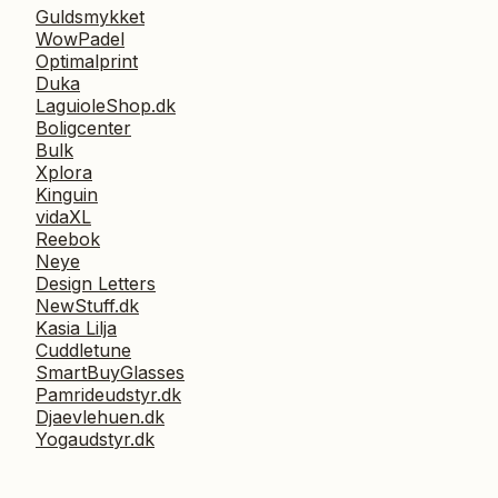
Guldsmykket
WowPadel
Optimalprint
Duka
LaguioleShop.dk
Boligcenter
Bulk
Xplora
Kinguin
vidaXL
Reebok
Neye
Design Letters
NewStuff.dk
Kasia Lilja
Cuddletune
SmartBuyGlasses
Pamrideudstyr.dk
Djaevlehuen.dk
Yogaudstyr.dk