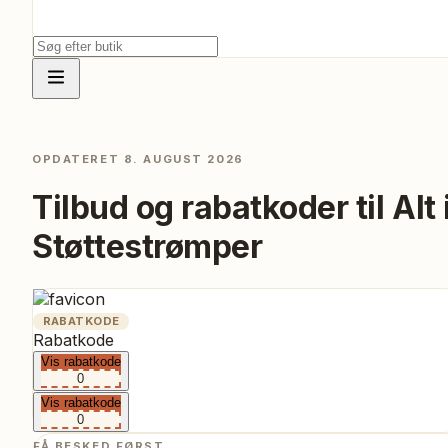
OPDATERET
8. AUGUST 2026
Tilbud og rabatkoder til
Alt 
Støttestrømper
RABATKODE
Rabatkode
Vis rabatkode
0
Vis rabatkode
0
FÅ BESKED FØRST