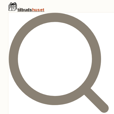
tilbuds
huset