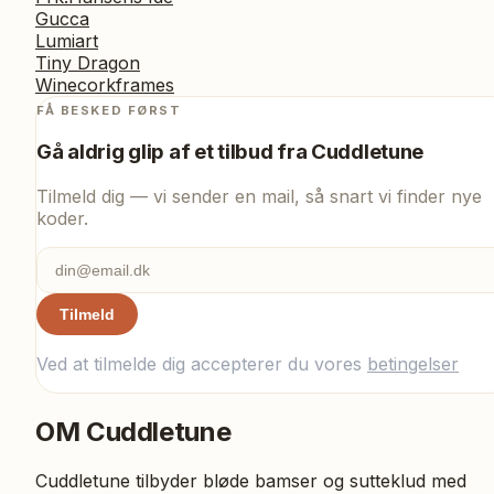
Gucca
Lumiart
Tiny Dragon
Winecorkframes
FÅ BESKED FØRST
Gå aldrig glip af et tilbud fra
Cuddletune
Tilmeld dig — vi sender en mail, så snart vi finder nye
koder.
Tilmeld
Ved at tilmelde dig accepterer du vores
betingelser
OM
Cuddletune
Cuddletune tilbyder bløde bamser og sutteklud med