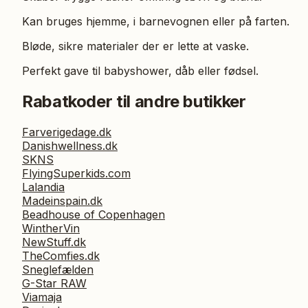
Kan bruges hjemme, i barnevognen eller på farten.
Bløde, sikre materialer der er lette at vaske.
Perfekt gave til babyshower, dåb eller fødsel.
Rabatkoder til andre butikker
Farverigedage.dk
Danishwellness.dk
SKNS
FlyingSuperkids.com
Lalandia
Madeinspain.dk
Beadhouse of Copenhagen
WintherVin
NewStuff.dk
TheComfies.dk
Sneglefælden
G-Star RAW
Viamaja