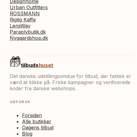
Designhome
Urban Outfitters
ROSSMANN
Rigtig Kaffe
LensWay
Paraplybutik.dk
Nygaardshop.dk
tilbuds
huset
Det danske udstillingsvindue for tilbud, der faktisk er
værd at klikke på. Friske kampagner og verificerede
koder fra danske webshops.
UDFORSK
Forsiden
Alle butikker
Dagens tilbud
Blog