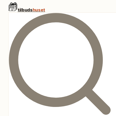
tilbuds
huset