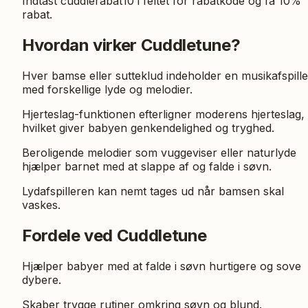
Indtast cuddlerabat10 i feltet for rabatkode og få 10%
rabat.
Hvordan virker Cuddletune?
Hver bamse eller sutteklud indeholder en musikafspille
med forskellige lyde og melodier.
Hjerteslag-funktionen efterligner moderens hjerteslag,
hvilket giver babyen genkendelighed og tryghed.
Beroligende melodier som vuggeviser eller naturlyde
hjælper barnet med at slappe af og falde i søvn.
Lydafspilleren kan nemt tages ud når bamsen skal
vaskes.
Fordele ved Cuddletune
Hjælper babyer med at falde i søvn hurtigere og sove
dybere.
Skaber trygge rutiner omkring søvn og blund.