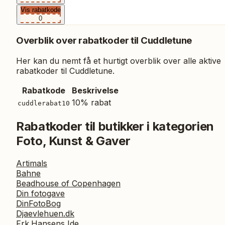
Vis rabatkode
0
Overblik over rabatkoder til
Cuddletune
Her kan du nemt få et hurtigt overblik over alle aktive
rabatkoder til
Cuddletune
.
Rabatkode
Beskrivelse
10% rabat
cuddlerabat10
Rabatkoder til butikker i kategorien
Foto, Kunst & Gaver
Artimals
Bahne
Beadhouse of Copenhagen
Din fotogave
DinFotoBog
Djaevlehuen.dk
Frk.Hansens Ide