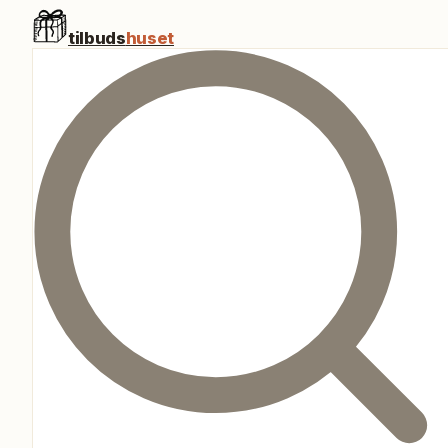
tilbuds
huset