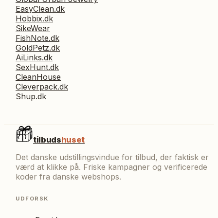
EasyClean.dk
Hobbix.dk
SikeWear
FishNote.dk
GoldPetz.dk
AiLinks.dk
SexHunt.dk
CleanHouse
Cleverpack.dk
Shup.dk
tilbuds
huset
Det danske udstillingsvindue for tilbud, der faktisk er
værd at klikke på. Friske kampagner og verificerede
koder fra danske webshops.
UDFORSK