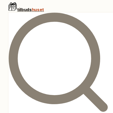
tilbuds
huset