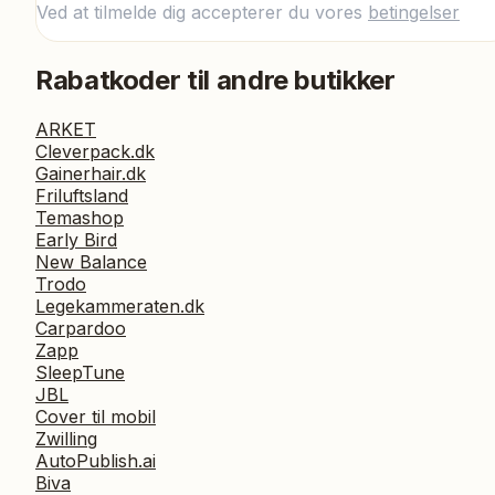
Ved at tilmelde dig accepterer du vores
betingelser
Rabatkoder til andre butikker
ARKET
Cleverpack.dk
Gainerhair.dk
Friluftsland
Temashop
Early Bird
New Balance
Trodo
Legekammeraten.dk
Carpardoo
Zapp
SleepTune
JBL
Cover til mobil
Zwilling
AutoPublish.ai
Biva