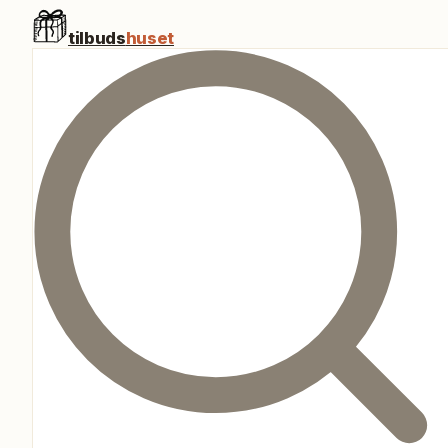
tilbuds
huset