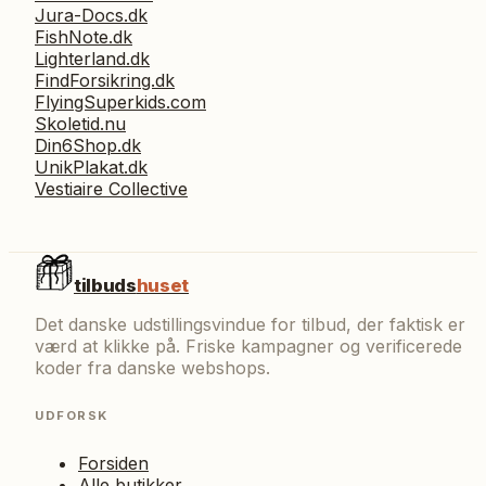
Jura-Docs.dk
FishNote.dk
Lighterland.dk
FindForsikring.dk
FlyingSuperkids.com
Skoletid.nu
Din6Shop.dk
UnikPlakat.dk
Vestiaire Collective
tilbuds
huset
Det danske udstillingsvindue for tilbud, der faktisk er
værd at klikke på. Friske kampagner og verificerede
koder fra danske webshops.
UDFORSK
Forsiden
Alle butikker