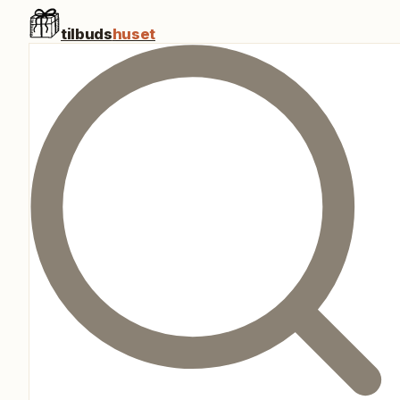
tilbuds
huset