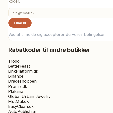
koder.
Tilmeld
Ved at tilmelde dig accepterer du vores
betingelser
Rabatkoder til andre butikker
Trodo
BetterFeast
LinkPlatform.dk
Binance
Drageshoppen
Promiz.dk
Plakana
Global Urban Jewelry
MutMut.dk
EasyClean.dk
AutoPublish.ai