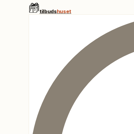
tilbuds
huset