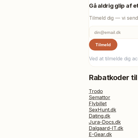
Gå aldrig glip af e
Tilmeld dig — vi send
Tilmeld
Ved at tilmelde dig a
Rabatkoder til
Trodo
Semattor
Flybillet
SexHunt.dk
Dating.dk
Jura-Docs.dk
Dalgaard-IT.dk
E-Gear.dk