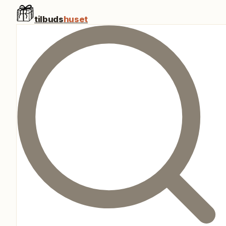
tilbuds
huset