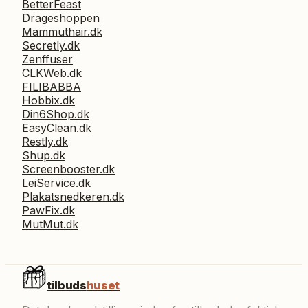
BetterFeast
Drageshoppen
Mammuthair.dk
Secretly.dk
Zenffuser
CLKWeb.dk
FILIBABBA
Hobbix.dk
Din6Shop.dk
EasyClean.dk
Restly.dk
Shup.dk
Screenbooster.dk
LeiService.dk
Plakatsnedkeren.dk
PawFix.dk
MutMut.dk
tilbuds
huset