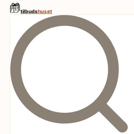
tilbuds
huset