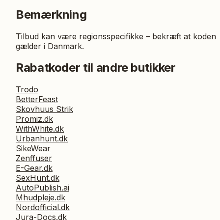
Bemærkning
Tilbud kan være regionsspecifikke – bekræft at koden
gælder i Danmark.
Rabatkoder til andre butikker
Trodo
BetterFeast
Skovhuus Strik
Promiz.dk
WithWhite.dk
Urbanhunt.dk
SikeWear
Zenffuser
E-Gear.dk
SexHunt.dk
AutoPublish.ai
Mhudpleje.dk
Nordofficial.dk
Jura-Docs.dk