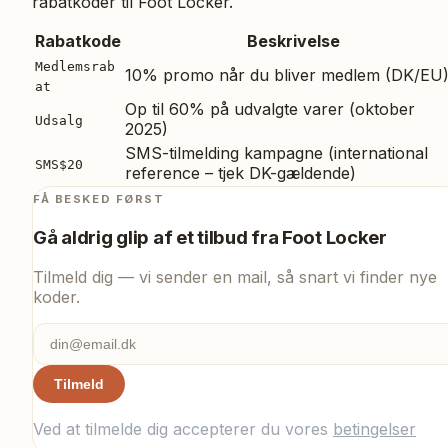
rabatkoder til
Foot Locker
.
Rabatkode
Beskrivelse
Medlemsrab
10% promo når du bliver medlem (DK/EU
at
Op til 60% på udvalgte varer (oktober
Udsalg
2025)
SMS-tilmelding kampagne (international
SMS$20
reference – tjek DK-gældende)
FÅ BESKED FØRST
Gå aldrig glip af et tilbud fra
Foot Locker
Tilmeld dig — vi sender en mail, så snart vi finder nye
koder.
Tilmeld
Ved at tilmelde dig accepterer du vores
betingelser