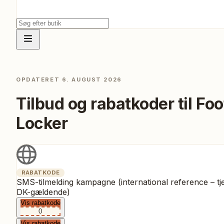
OPDATERET
6. AUGUST 2026
Tilbud og rabatkoder til
Foo
Locker
RABATKODE
SMS-tilmelding kampagne (international reference – tj
DK-gældende)
Vis rabatkode
0
Vis rabatkode