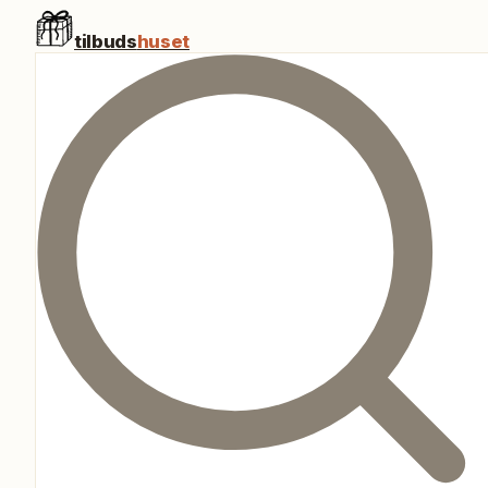
tilbuds
huset