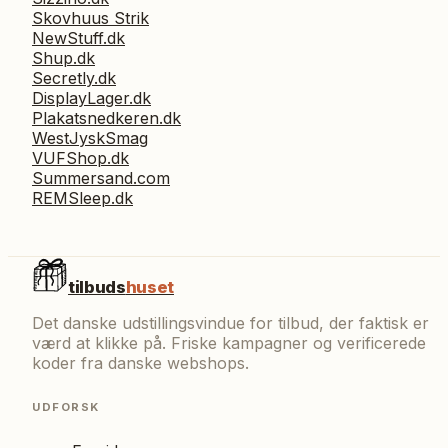
Skovhuus Strik
NewStuff.dk
Shup.dk
Secretly.dk
DisplayLager.dk
Plakatsnedkeren.dk
WestJyskSmag
VUFShop.dk
Summersand.com
REMSleep.dk
tilbuds
huset
Det danske udstillingsvindue for tilbud, der faktisk er
værd at klikke på. Friske kampagner og verificerede
koder fra danske webshops.
UDFORSK