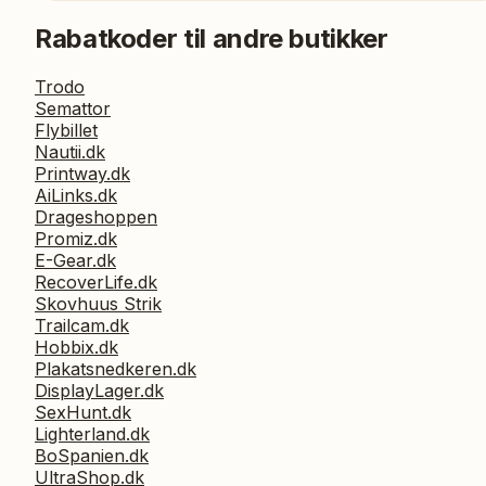
Rabatkoder til andre butikker
Trodo
Semattor
Flybillet
Nautii.dk
Printway.dk
AiLinks.dk
Drageshoppen
Promiz.dk
E-Gear.dk
RecoverLife.dk
Skovhuus Strik
Trailcam.dk
Hobbix.dk
Plakatsnedkeren.dk
DisplayLager.dk
SexHunt.dk
Lighterland.dk
BoSpanien.dk
UltraShop.dk