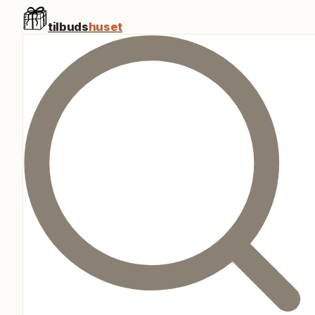
tilbuds
huset