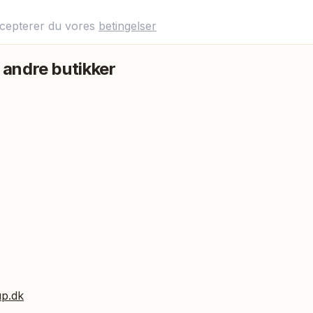
ccepterer du vores
betingelser
 andre butikker
up.dk