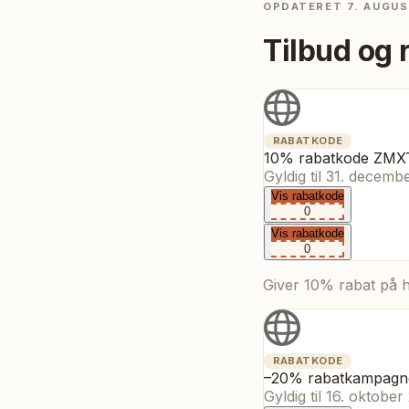
OPDATERET
7. AUGUS
Tilbud og 
RABATKODE
10% rabatkode ZMX
Gyldig til
31. decemb
Vis rabatkode
0
Vis rabatkode
0
Giver 10% rabat på h
RABATKODE
–20% rabatkampagn
Gyldig til
16. oktober