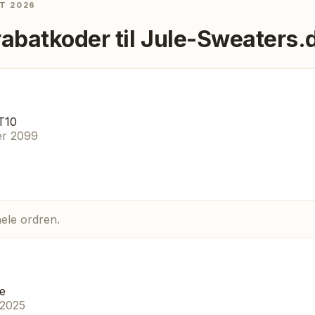
T 2026
rabatkoder til
Jule-Sweaters.
T10
er 2099
ele ordren.
e
 2025