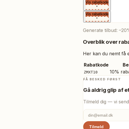
Vis rabatkode
*
Vis rabatkode
*
Generate tilbud: –20%
Overblik over raba
Her kan du nemt få et
Rabatkode
Be
10% rab
ZMXT10
FÅ BESKED FØRST
Gå aldrig glip af e
Tilmeld dig — vi send
Tilmeld