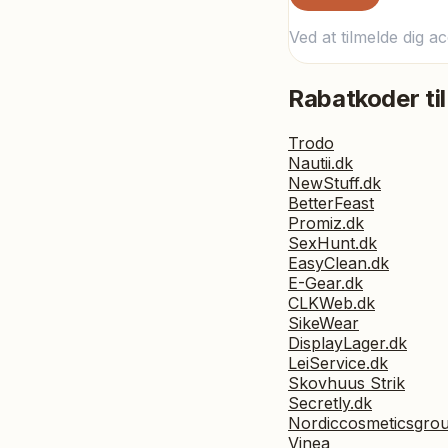
Ved at tilmelde dig a
Rabatkoder til
Trodo
Nautii.dk
NewStuff.dk
BetterFeast
Promiz.dk
SexHunt.dk
EasyClean.dk
E-Gear.dk
CLKWeb.dk
SikeWear
DisplayLager.dk
LeiService.dk
Skovhuus Strik
Secretly.dk
Nordiccosmeticsgro
Vinea