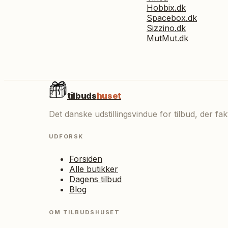
Hobbix.dk
Spacebox.dk
Sizzino.dk
MutMut.dk
tilbuds
huset
Det danske udstillingsvindue for tilbud, der f
UDFORSK
Forsiden
Alle butikker
Dagens tilbud
Blog
OM TILBUDSHUSET