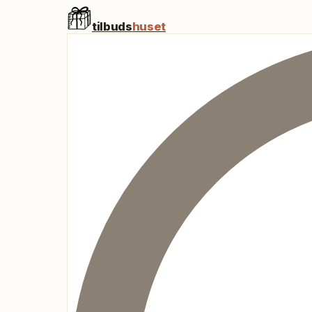
tilbuds
huset