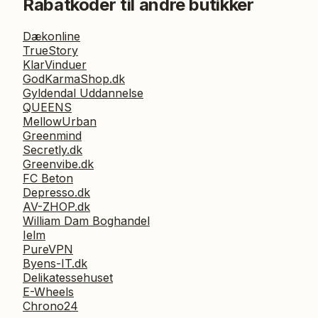
Rabatkoder til andre butikker
Dækonline
TrueStory
KlarVinduer
GodKarmaShop.dk
Gyldendal Uddannelse
QUEENS
MellowUrban
Greenmind
Secretly.dk
Greenvibe.dk
FC Beton
Depresso.dk
AV-ZHOP.dk
William Dam Boghandel
Ielm
PureVPN
Byens-IT.dk
Delikatessehuset
E-Wheels
Chrono24