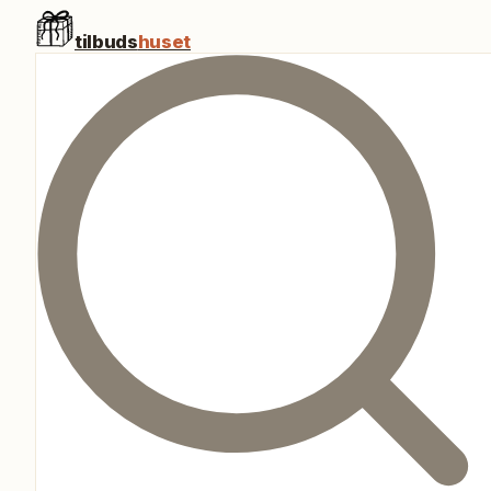
tilbuds
huset