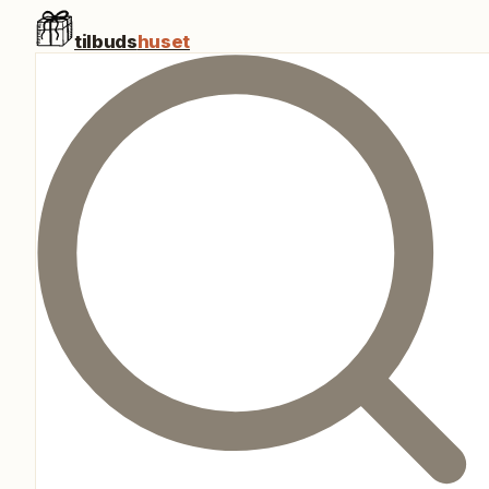
tilbuds
huset