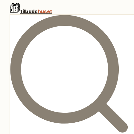
tilbuds
huset