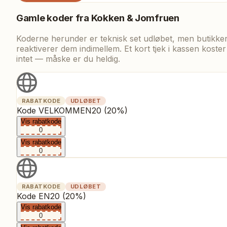
Gamle koder fra
Kokken & Jomfruen
Koderne herunder er teknisk set udløbet, men butikke
reaktiverer dem indimellem. Et kort tjek i kassen koster
intet — måske er du heldig.
RABATKODE
UDLØBET
Kode VELKOMMEN20 (20%)
Vis rabatkode
0
Vis rabatkode
0
RABATKODE
UDLØBET
Kode EN20 (20%)
Vis rabatkode
0