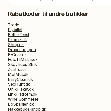
Rabatkoder til andre butikker
Trodo
Flybillet
BetterFeast
Promiz.dk
Shup.dk
Drageshoppen
E-Gear.dk
FotoTilMaleri.dk
Skovhuus Strik
Zenffuser
MutMut.dk
EasyClean.dk
SexHunt.dk
UnikPlakat.dk
LinkPlatform.dk
Wine Sommelier
BoSpanien.dk
Nakkepude-shop.dk