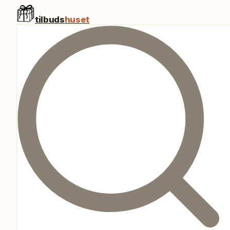
tilbuds
huset