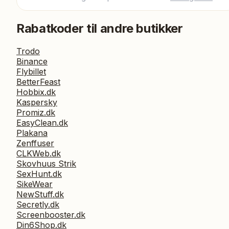
Rabatkoder til andre butikker
Trodo
Binance
Flybillet
BetterFeast
Hobbix.dk
Kaspersky
Promiz.dk
EasyClean.dk
Plakana
Zenffuser
CLKWeb.dk
Skovhuus Strik
SexHunt.dk
SikeWear
NewStuff.dk
Secretly.dk
Screenbooster.dk
Din6Shop.dk