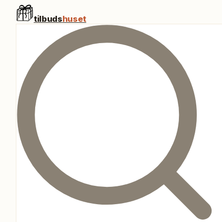
tilbuds
huset