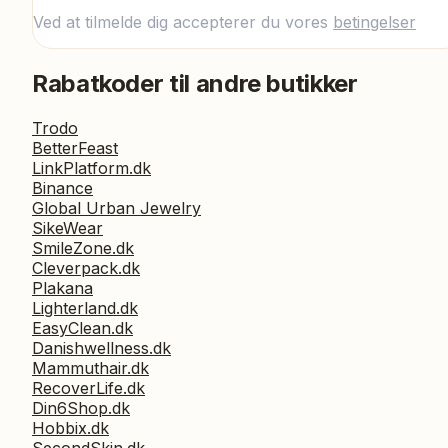
Ved at tilmelde dig accepterer du vores
betingelser
Rabatkoder til andre butikker
Trodo
BetterFeast
LinkPlatform.dk
Binance
Global Urban Jewelry
SikeWear
SmileZone.dk
Cleverpack.dk
Plakana
Lighterland.dk
EasyClean.dk
Danishwellness.dk
Mammuthair.dk
RecoverLife.dk
Din6Shop.dk
Hobbix.dk
SecondSkin.dk