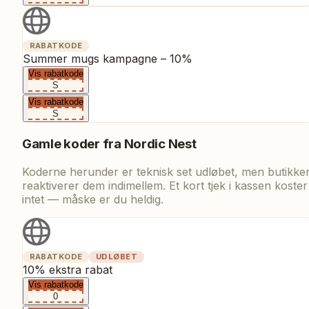
RABATKODE
Summer mugs kampagne – 10%
Vis rabatkode
S
Vis rabatkode
S
Gamle koder fra
Nordic Nest
Koderne herunder er teknisk set udløbet, men butikke
reaktiverer dem indimellem. Et kort tjek i kassen koster
intet — måske er du heldig.
RABATKODE
UDLØBET
10% ekstra rabat
Vis rabatkode
0