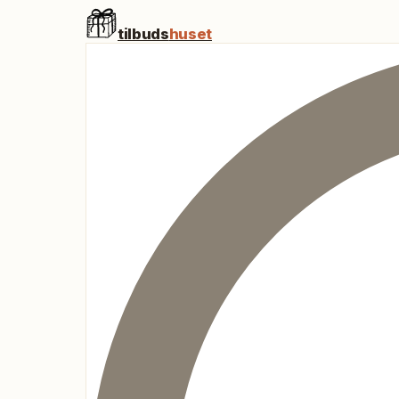
tilbuds
huset