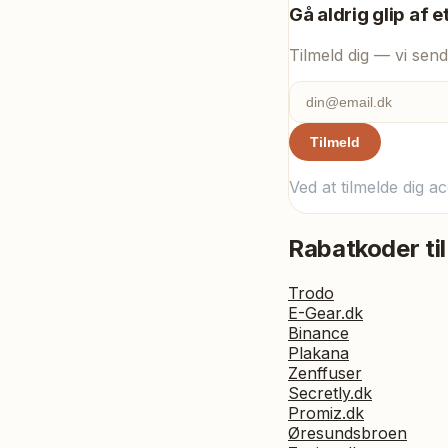
Gå aldrig glip af e
Tilmeld dig — vi send
Tilmeld
Ved at tilmelde dig a
Rabatkoder til
Trodo
E-Gear.dk
Binance
Plakana
Zenffuser
Secretly.dk
Promiz.dk
Øresundsbroen