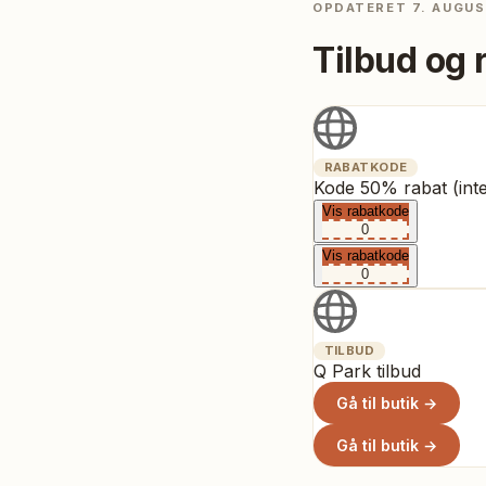
OPDATERET
7. AUGUS
Tilbud og 
RABATKODE
Kode 50% rabat (inte
Vis rabatkode
0
Vis rabatkode
0
TILBUD
Q Park tilbud
Gå til butik →
Gå til butik →