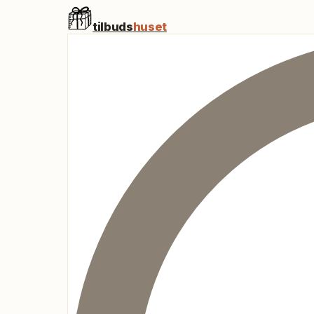
tilbuds
huset