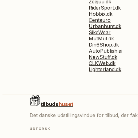
Zeejuu.dk
RiderSport.dk
Hobbix.dk
Centauro
Urbanhunt.dk
SikeWear
MutMut.dk
Din6Shop.dk
AutoPublish.ai
NewStuff.dk
CLKWeb.dk
Lighterland.dk
tilbuds
huset
Det danske udstillingsvindue for tilbud, der f
UDFORSK