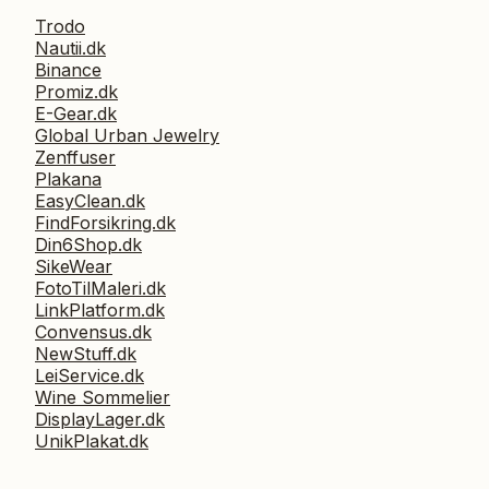
Trodo
Nautii.dk
Binance
Promiz.dk
E-Gear.dk
Global Urban Jewelry
Zenffuser
Plakana
EasyClean.dk
FindForsikring.dk
Din6Shop.dk
SikeWear
FotoTilMaleri.dk
LinkPlatform.dk
Convensus.dk
NewStuff.dk
LeiService.dk
Wine Sommelier
DisplayLager.dk
UnikPlakat.dk