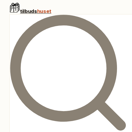
tilbuds
huset