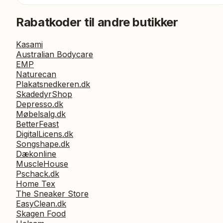
Rabatkoder til andre butikker
Kasami
Australian Bodycare
EMP
Naturecan
Plakatsnedkeren.dk
SkadedyrShop
Depresso.dk
Møbelsalg.dk
BetterFeast
DigitalLicens.dk
Songshape.dk
Dækonline
MuscleHouse
Pschack.dk
Home Tex
The Sneaker Store
EasyClean.dk
Skagen Food