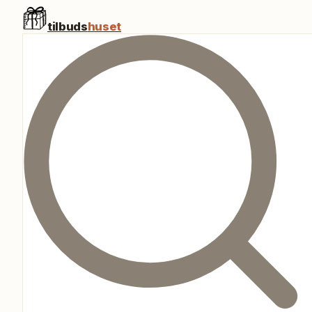
tilbuds
huset