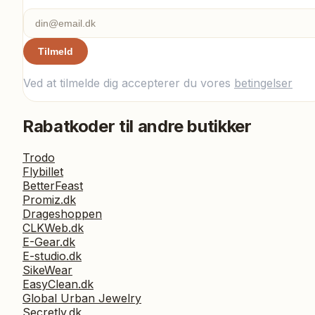
Tilmeld
Ved at tilmelde dig accepterer du vores
betingelser
Rabatkoder til andre butikker
Trodo
Flybillet
BetterFeast
Promiz.dk
Drageshoppen
CLKWeb.dk
E-Gear.dk
E-studio.dk
SikeWear
EasyClean.dk
Global Urban Jewelry
Secretly.dk