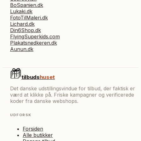
BoSpanien.dk
Lukaki.dk
FotoTilMaleri.dk
Lichard.dk
Din6Shop.dk
FlyingSuperkids.com
Plakatsnedkeren.dk
Aunun.dk
tilbuds
huset
Det danske udstillingsvindue for tilbud, der faktisk er
værd at klikke på. Friske kampagner og verificerede
koder fra danske webshops.
UDFORSK
Forsiden
Alle butikker