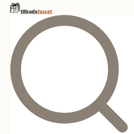
tilbuds
huset