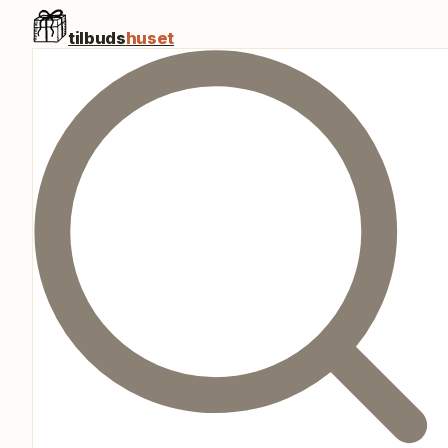
tilbuds
huset