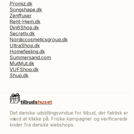
Promiz.dk
Songshape.dk
Zenffuser
Rent-Hjem.dk
Din6Shop.dk
Secretly.dk
Nordiccosmeticsgroup.dk
UltraShop.dk
Homefeeling.dk
Summersand.com
MutMut.dk
VUFShop.dk
Shup.dk
tilbuds
huset
Det danske udstillingsvindue for tilbud, der faktisk er
værd at klikke på. Friske kampagner og verificerede
koder fra danske webshops.