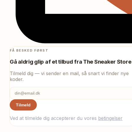
FÅ BESKED FØRST
Gå aldrig glip af et tilbud fra
The Sneaker Store
Tilmeld dig — vi sender en mail, så snart vi finder nye
koder.
Tilmeld
Ved at tilmelde dig accepterer du vores
betingelser