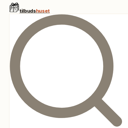
tilbuds
huset