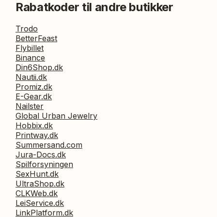
Rabatkoder til andre butikker
Trodo
BetterFeast
Flybillet
Binance
Din6Shop.dk
Nautii.dk
Promiz.dk
E-Gear.dk
Nailster
Global Urban Jewelry
Hobbix.dk
Printway.dk
Summersand.com
Jura-Docs.dk
Spilforsyningen
SexHunt.dk
UltraShop.dk
CLKWeb.dk
LeiService.dk
LinkPlatform.dk