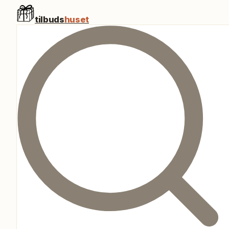
tilbuds
huset