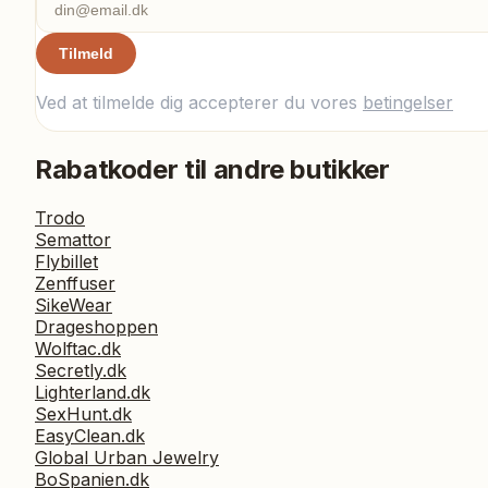
Tilmeld
Ved at tilmelde dig accepterer du vores
betingelser
Rabatkoder til andre butikker
Trodo
Semattor
Flybillet
Zenffuser
SikeWear
Drageshoppen
Wolftac.dk
Secretly.dk
Lighterland.dk
SexHunt.dk
EasyClean.dk
Global Urban Jewelry
BoSpanien.dk