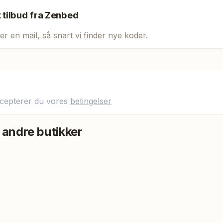
t tilbud fra
Zenbed
er en mail, så snart vi finder nye koder.
ccepterer du vores
betingelser
 andre butikker