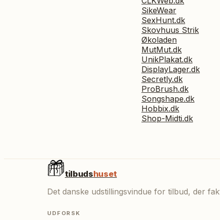
CLKWeb.dk
SikeWear
SexHunt.dk
Skovhuus Strik
Økoladen
MutMut.dk
UnikPlakat.dk
DisplayLager.dk
Secretly.dk
ProBrush.dk
Songshape.dk
Hobbix.dk
Shop-Midti.dk
tilbuds
huset
Det danske udstillingsvindue for tilbud, der f
UDFORSK