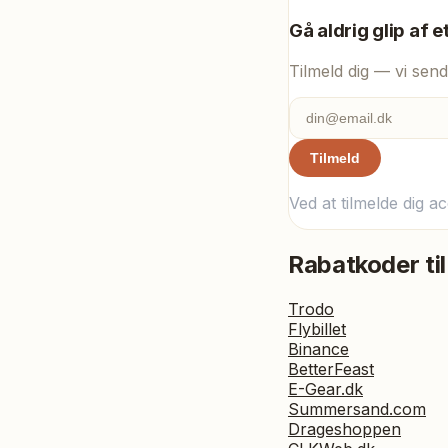
Gå aldrig glip af e
Tilmeld dig — vi send
Tilmeld
Ved at tilmelde dig a
Rabatkoder til
Trodo
Flybillet
Binance
BetterFeast
E-Gear.dk
Summersand.com
Drageshoppen