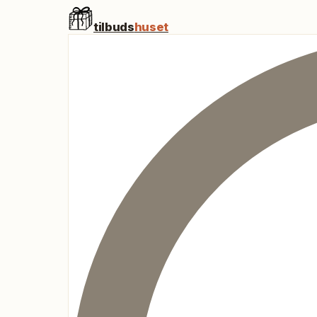
tilbuds
huset