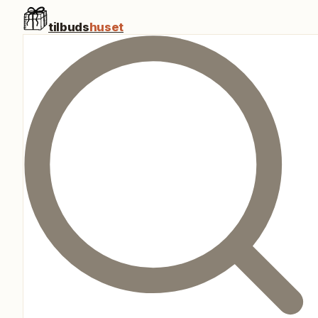
tilbuds
huset