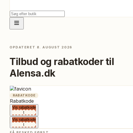
OPDATERET
8. AUGUST 2026
Tilbud og rabatkoder til
Alensa.dk
RABATKODE
Rabatkode
Vis rabatkode
t
Vis rabatkode
t
FÅ BESKED FØRST