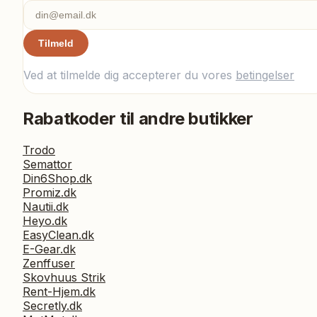
Tilmeld
Ved at tilmelde dig accepterer du vores
betingelser
Rabatkoder til andre butikker
Trodo
Semattor
Din6Shop.dk
Promiz.dk
Nautii.dk
Heyo.dk
EasyClean.dk
E-Gear.dk
Zenffuser
Skovhuus Strik
Rent-Hjem.dk
Secretly.dk