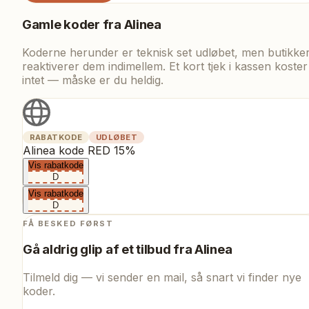
Gamle koder fra
Alinea
Koderne herunder er teknisk set udløbet, men butikke
reaktiverer dem indimellem. Et kort tjek i kassen koster
intet — måske er du heldig.
RABATKODE
UDLØBET
Alinea kode RED 15%
Vis rabatkode
D
Vis rabatkode
D
FÅ BESKED FØRST
Gå aldrig glip af et tilbud fra
Alinea
Tilmeld dig — vi sender en mail, så snart vi finder nye
koder.