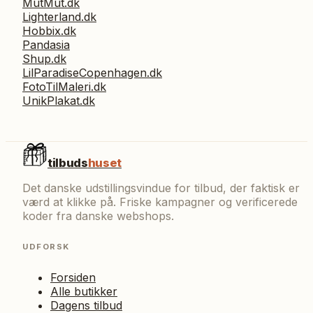
MutMut.dk
Lighterland.dk
Hobbix.dk
Pandasia
Shup.dk
LilParadiseCopenhagen.dk
FotoTilMaleri.dk
UnikPlakat.dk
tilbuds
huset
Det danske udstillingsvindue for tilbud, der faktisk er
værd at klikke på. Friske kampagner og verificerede
koder fra danske webshops.
UDFORSK
Forsiden
Alle butikker
Dagens tilbud