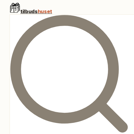
tilbuds
huset